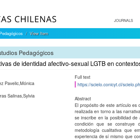
JOURNALS
 Pedagógicos
View Item
studios Pedagógicos
ivas de identidad afectivo-sexual LGTB en contextos
Full text
z Pavelic,Mónica
https://scielo.conicyt.cl/scie
ras Salinas,Sylvia
Abstract
El propósito de este artículo es
realizada en torno a las narrati
se inscribe en la posibilidad de
condición que se construye 
metodología cualitativa que em
experiencia de sí mismo que con