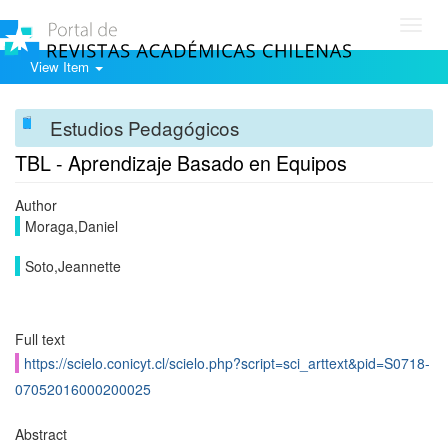
Toggl
navig
View Item
Estudios Pedagógicos
TBL - Aprendizaje Basado en Equipos
Author
Moraga,Daniel
Soto,Jeannette
Full text
https://scielo.conicyt.cl/scielo.php?script=sci_arttext&pid=S0718-
07052016000200025
Abstract