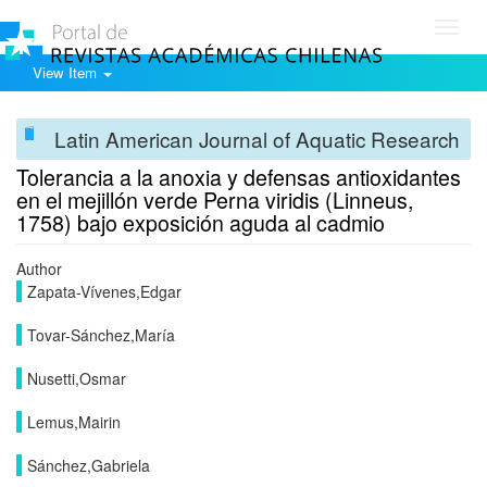
Toggl
navig
View Item
Latin American Journal of Aquatic Research
Tolerancia a la anoxia y defensas antioxidantes
en el mejillón verde Perna viridis (Linneus,
1758) bajo exposición aguda al cadmio
Author
Zapata-Vívenes,Edgar
Tovar-Sánchez,María
Nusetti,Osmar
Lemus,Mairin
Sánchez,Gabriela