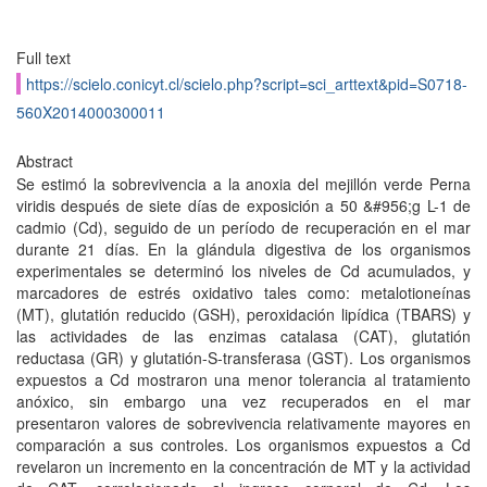
Full text
https://scielo.conicyt.cl/scielo.php?script=sci_arttext&pid=S0718-
560X2014000300011
Abstract
Se estimó la sobrevivencia a la anoxia del mejillón verde Perna
viridis después de siete días de exposición a 50 &#956;g L-1 de
cadmio (Cd), seguido de un período de recuperación en el mar
durante 21 días. En la glándula digestiva de los organismos
experimentales se determinó los niveles de Cd acumulados, y
marcadores de estrés oxidativo tales como: metalotioneínas
(MT), glutatión reducido (GSH), peroxidación lipídica (TBARS) y
las actividades de las enzimas catalasa (CAT), glutatión
reductasa (GR) y glutatión-S-transferasa (GST). Los organismos
expuestos a Cd mostraron una menor tolerancia al tratamiento
anóxico, sin embargo una vez recuperados en el mar
presentaron valores de sobrevivencia relativamente mayores en
comparación a sus controles. Los organismos expuestos a Cd
revelaron un incremento en la concentración de MT y la actividad