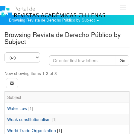
Toggl
navig
Browsing Revista de Derecho Público by Subject
Browsing Revista de Derecho Público by
Subject
Go
Now showing items 1-3 of 3
Subject
Water Law
[1]
Weak constitutionalism
[1]
World Trade Organization
[1]