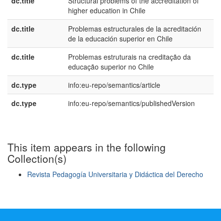
dc.title
Structural problems of the accreditation of
e
higher education in Chile
U
dc.title
Problemas estructurales de la acreditación
e
de la educación superior en Chile
E
dc.title
Problemas estruturais na creditação da
p
educação superior no Chile
B
dc.type
info:eu-repo/semantics/article
dc.type
info:eu-repo/semantics/publishedVersion
This item appears in the following
Collection(s)
Revista Pedagogía Universitaria y Didáctica del Derecho
Show simple item record