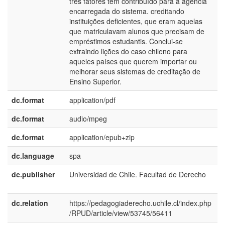
três fatores têm contribuído para a agência
encarregada do sistema. creditando
instituições deficientes, que eram aquelas
que matriculavam alunos que precisam de
empréstimos estudantis. Conclui-se
extraindo lições do caso chileno para
aqueles países que querem importar ou
melhorar seus sistemas de creditação de
Ensino Superior.
dc.format
application/pdf
dc.format
audio/mpeg
dc.format
application/epub+zip
dc.language
spa
dc.publisher
Universidad de Chile. Facultad de Derecho
e
E
dc.relation
https://pedagogiaderecho.uchile.cl/index.php
/RPUD/article/view/53745/56411