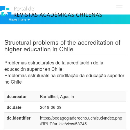
Toggl
navig
View Item
Show simple item record
Structural problems of the accreditation of
higher education in Chile
Problemas estructurales de la acreditación de la
educación superior en Chile;
Problemas estruturais na creditação da educação superior
no Chile
dc.creator
Barroilhet, Agustín
dc.date
2019-06-29
dc.identifier
https://pedagogiaderecho.uchile.cl/index.php
/RPUD/article/view/53745