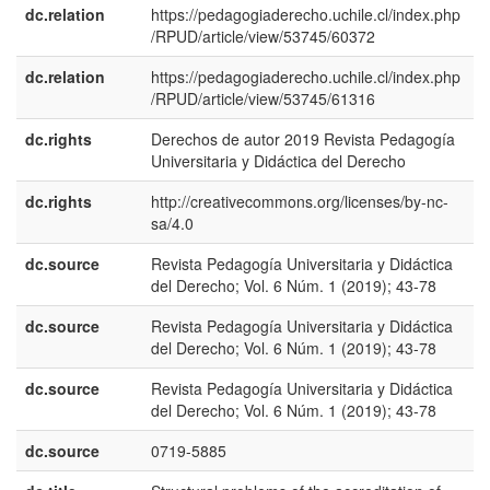
dc.relation
https://pedagogiaderecho.uchile.cl/index.php
/RPUD/article/view/53745/60372
dc.relation
https://pedagogiaderecho.uchile.cl/index.php
/RPUD/article/view/53745/61316
dc.rights
Derechos de autor 2019 Revista Pedagogía
e
Universitaria y Didáctica del Derecho
E
dc.rights
http://creativecommons.org/licenses/by-nc-
e
sa/4.0
E
dc.source
Revista Pedagogía Universitaria y Didáctica
e
del Derecho; Vol. 6 Núm. 1 (2019); 43-78
U
dc.source
Revista Pedagogía Universitaria y Didáctica
e
del Derecho; Vol. 6 Núm. 1 (2019); 43-78
E
dc.source
Revista Pedagogía Universitaria y Didáctica
p
del Derecho; Vol. 6 Núm. 1 (2019); 43-78
B
dc.source
0719-5885