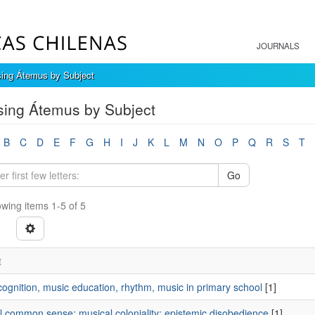
JOURNALS
ing Átemus by Subject
ing Átemus by Subject
B
C
D
E
F
G
H
I
J
K
L
M
N
O
P
Q
R
S
T
Go
wing items 1-5 of 5
t
ognition, music education, rhythm, music in primary school
[1]
l common sense; musical coloniality; epistemic disobedience
[1]