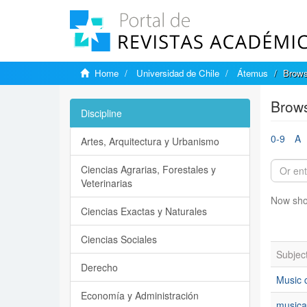
Home
Universidad de Chile
Átemus
Brows
Brows
Discipline
0-9
A
Artes, Arquitectura y Urbanismo
Ciencias Agrarias, Forestales y
Veterinarias
Now sho
Ciencias Exactas y Naturales
Ciencias Sociales
Subjec
Derecho
Music c
Economía y Administración
musica