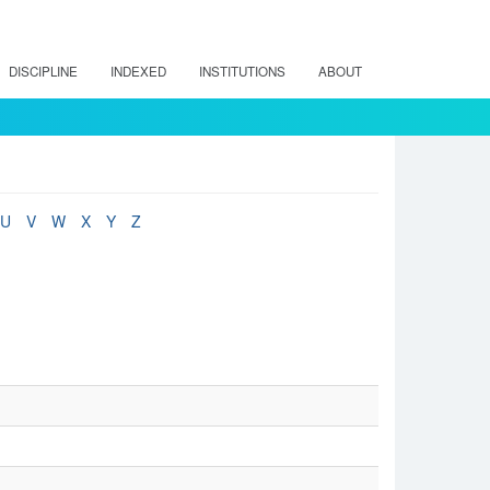
DISCIPLINE
INDEXED
INSTITUTIONS
ABOUT
U
V
W
X
Y
Z