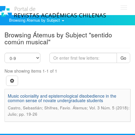
Toggl
navig
Browsing Átemus by Subject
Browsing Átemus by Subject "sentido
común musical"
Go
Now showing items 1-1 of 1
Music coloniality and epistemological disobedience in the
common sense of novate undergraduate students
.
Castro, Sebastián; Shifres, Favio
Átemus; Vol. 3 Núm. 5 (2018):
Julio; pp. 19-26