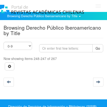
Toggl
navig
Browsing Derecho Público Iberoamericano by Title
Browsing Derecho Público Iberoamericano
by Title
Go
Now showing items 248-247 of 267
Dirección de Servicios de Información y Bibliotecas (SISIB) -