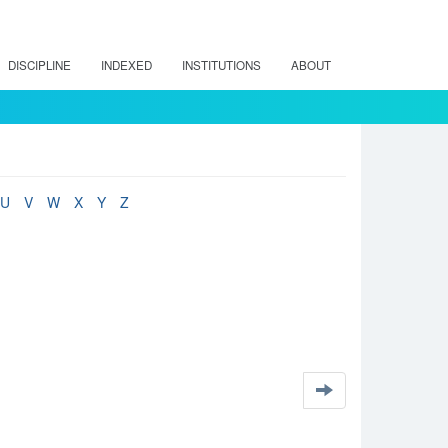
DISCIPLINE
INDEXED
INSTITUTIONS
ABOUT
U
V
W
X
Y
Z