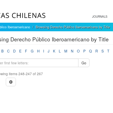
JOURNALS
lico Iberoamericano
Browsing Derecho Público Iberoamericano by Title
ing Derecho Público Iberoamericano by Title
B
C
D
E
F
G
H
I
J
K
L
M
N
O
P
Q
R
S
T
Go
wing items 248-247 of 267