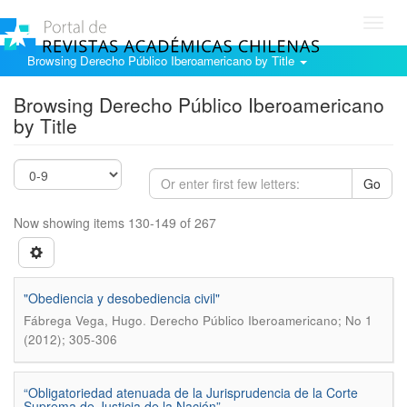
Toggl
navig
Browsing Derecho Público Iberoamericano by Title
Browsing Derecho Público Iberoamericano
by Title
Go
Now showing items 130-149 of 267
"Obediencia y desobediencia civil"
.
Fábrega Vega, Hugo
Derecho Público Iberoamericano; No 1
(2012); 305-306
“Obligatoriedad atenuada de la Jurisprudencia de la Corte
Suprema de Justicia de la Nación”