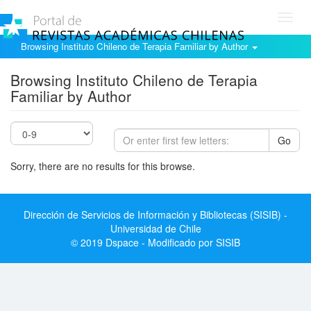
Toggl
navig
Browsing Instituto Chileno de Terapia Familiar by Author
Browsing Instituto Chileno de Terapia
Familiar by Author
Go
Sorry, there are no results for this browse.
Dirección de Servicios de Información y Bibliotecas (SISIB) -
Universidad de Chile
© 2019 Dspace - Modificado por SISIB