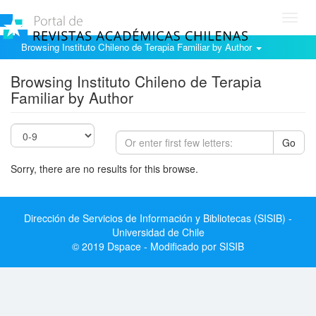
Toggl
navig
Browsing Instituto Chileno de Terapia Familiar by Author
Browsing Instituto Chileno de Terapia
Familiar by Author
Go
Sorry, there are no results for this browse.
Dirección de Servicios de Información y Bibliotecas (SISIB) -
Universidad de Chile
© 2019 Dspace - Modificado por SISIB