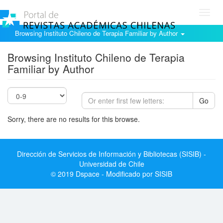
Toggl
navig
Browsing Instituto Chileno de Terapia Familiar by Author
Browsing Instituto Chileno de Terapia
Familiar by Author
Go
Sorry, there are no results for this browse.
Dirección de Servicios de Información y Bibliotecas (SISIB) -
Universidad de Chile
© 2019 Dspace - Modificado por SISIB