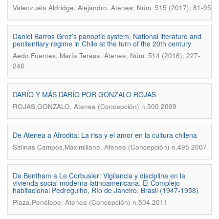
.
Valenzuela Aldridge, Alejandro
Atenea; Núm. 515 (2017); 81-95
Daniel Barros Grez’s panoptic system. National literature and
penitentiary regime in Chile at the turn of the 20th century
.
Aedo Fuentes, María Teresa
Atenea; Núm. 514 (2016); 227-
246
DARÍO Y MÁS DARÍO POR GONZALO ROJAS
.
ROJAS,GONZALO
Atenea (Concepción) n.500 2009
De Atenea a Afrodita: La risa y el amor en la cultura chilena
.
Salinas Campos,Maximiliano
Atenea (Concepción) n.495 2007
De Bentham a Le Corbusier: Vigilancia y disciplina en la
vivienda social moderna latinoamericana. El Complejo
habitacional Pedregulho, Río de Janeiro, Brasil (1947-1958)
.
Plaza,Penélope
Atenea (Concepción) n.504 2011