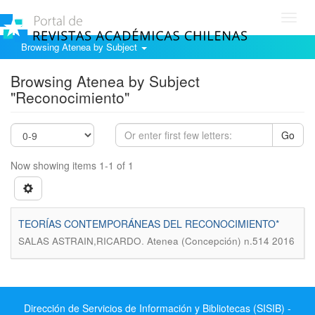
Toggl
navig
Browsing Atenea by Subject
Browsing Atenea by Subject
"Reconocimiento"
Go
Now showing items 1-1 of 1
TEORÍAS CONTEMPORÁNEAS DEL RECONOCIMIENTO*
.
SALAS ASTRAIN,RICARDO
Atenea (Concepción) n.514 2016
Dirección de Servicios de Información y Bibliotecas (SISIB) -