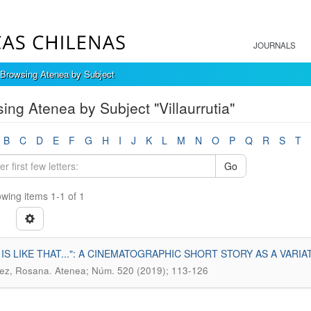
JOURNALS
Browsing Atenea by Subject
ing Atenea by Subject "Villaurrutia"
B
C
D
E
F
G
H
I
J
K
L
M
N
O
P
Q
R
S
T
Go
wing items 1-1 of 1
 IS LIKE THAT...": A CINEMATOGRAPHIC SHORT STORY AS A VARI
.
ez, Rosana
Atenea; Núm. 520 (2019); 113-126