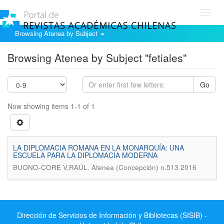
Toggl
navig
Browsing Atenea by Subject
Browsing Atenea by Subject "fetiales"
Go
Now showing items 1-1 of 1
LA DIPLOMACIA ROMANA EN LA MONARQUÍA: UNA
ESCUELA PARA LA DIPLOMACIA MODERNA
.
BUONO-CORE V,RAÚL
Atenea (Concepción) n.513 2016
Dirección de Servicios de Información y Bibliotecas (SISIB) -