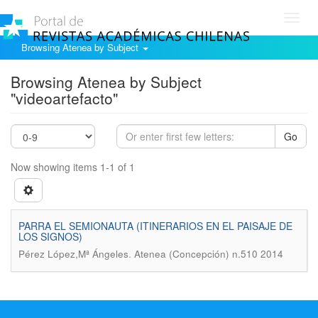
Toggl
navig
Browsing Atenea by Subject
Browsing Atenea by Subject
"videoartefacto"
Go
Now showing items 1-1 of 1
PARRA EL SEMIONAUTA (ITINERARIOS EN EL PAISAJE DE
LOS SIGNOS)
.
Pérez López,Mª Ángeles
Atenea (Concepción) n.510 2014