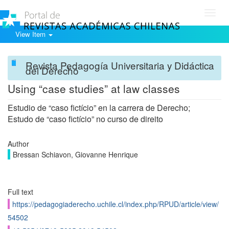
Toggl
navig
View Item
Revista Pedagogía Universitaria y Didáctica
del Derecho
Using “case studies” at law classes
Estudio de “caso fictício” en la carrera de Derecho;
Estudo de “caso fictício” no curso de direito
Author
Bressan Schiavon, Giovanne Henrique
Full text
https://pedagogiaderecho.uchile.cl/index.php/RPUD/article/view/
54502