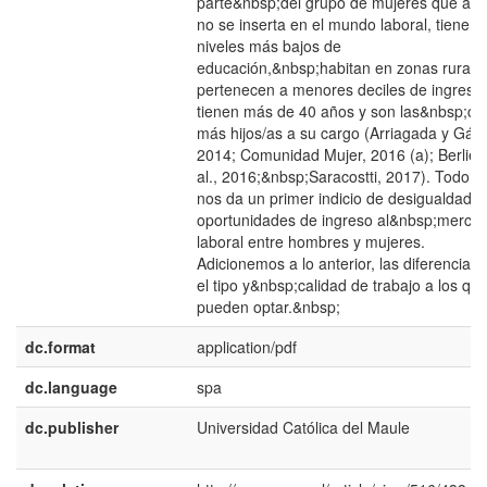
parte&nbsp;del grupo de mujeres que aú
no se inserta en el mundo laboral, tiene
niveles más bajos de
educación,&nbsp;habitan en zonas rurale
pertenecen a menores deciles de ingreso,
tienen más de 40 años y son las&nbsp;co
más hijos/as a su cargo (Arriagada y Gálv
2014; Comunidad Mujer, 2016 (a); Berlien
al., 2016;&nbsp;Saracostti, 2017). Todo e
nos da un primer indicio de desigualdad e
oportunidades de ingreso al&nbsp;merca
laboral entre hombres y mujeres.
Adicionemos a lo anterior, las diferencias 
el tipo y&nbsp;calidad de trabajo a los qu
pueden optar.&nbsp;
dc.format
application/pdf
dc.language
spa
dc.publisher
Universidad Católica del Maule