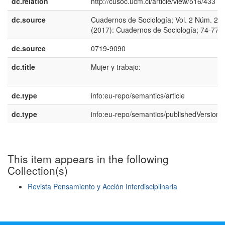
dc.relation
http://cusoc.ucm.cl/article/view/516/433
dc.source
Cuadernos de Sociología; Vol. 2 Núm. 2
(2017): Cuadernos de Sociología; 74-77
dc.source
0719-9090
dc.title
Mujer y trabajo:
dc.type
info:eu-repo/semantics/article
dc.type
info:eu-repo/semantics/publishedVersion
This item appears in the following
Collection(s)
Revista Pensamiento y Acción Interdisciplinaria
Show simple item record