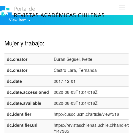
Toggl
navig
View Item
Show simple item record
Mujer y trabajo:
dc.creator
Durán Seguel, Ivette
dc.creator
Castro Lara, Fernanda
dc.date
2017-12-01
dc.date.accessioned
2020-08-03T13:44:16Z
dc.date.available
2020-08-03T13:44:16Z
dc.identifier
http://cusoc.ucm.cl/article/view/516
dc.identifier.uri
https://revistaschilenas.uchile.cl/handle/2
/147385