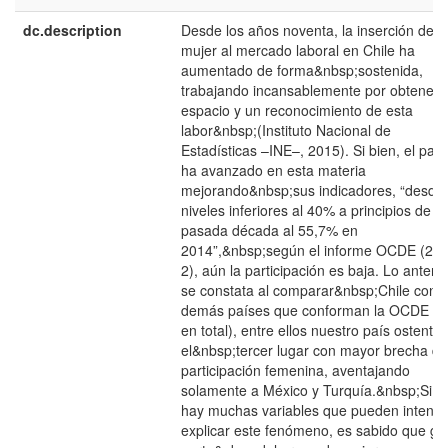
dc.description
Desde los años noventa, la inserción de l
mujer al mercado laboral en Chile ha
aumentado de forma&nbsp;sostenida,
trabajando incansablemente por obtener 
espacio y un reconocimiento de esta
labor&nbsp;(Instituto Nacional de
Estadísticas –INE–, 2015). Si bien, el país
ha avanzado en esta materia
mejorando&nbsp;sus indicadores, “desde
niveles inferiores al 40% a principios de la
pasada década al 55,7% en
2014”,&nbsp;según el informe OCDE (201
2), aún la participación es baja. Lo anterio
se constata al comparar&nbsp;Chile con l
demás países que conforman la OCDE (3
en total), entre ellos nuestro país ostenta
el&nbsp;tercer lugar con mayor brecha de
participación femenina, aventajando
solamente a México y Turquía.&nbsp;Si b
hay muchas variables que pueden intenta
explicar este fenómeno, es sabido que gr