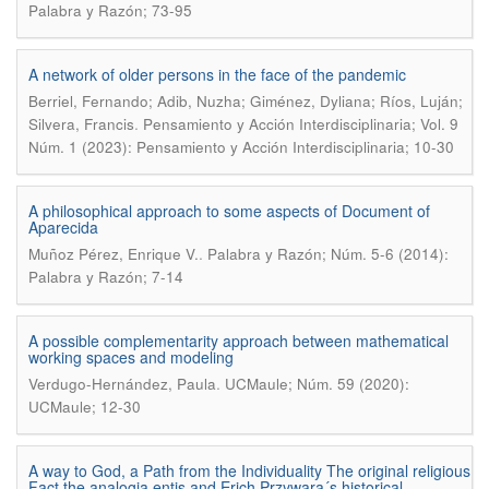
Palabra y Razón; 73-95
A network of older persons in the face of the pandemic
Berriel, Fernando; Adib, Nuzha; Giménez, Dyliana; Ríos, Luján;
.
Silvera, Francis
Pensamiento y Acción Interdisciplinaria; Vol. 9
Núm. 1 (2023): Pensamiento y Acción Interdisciplinaria; 10-30
A philosophical approach to some aspects of Document of
Aparecida
.
Muñoz Pérez, Enrique V.
Palabra y Razón; Núm. 5-6 (2014):
Palabra y Razón; 7-14
A possible complementarity approach between mathematical
working spaces and modeling
.
Verdugo-Hernández, Paula
UCMaule; Núm. 59 (2020):
UCMaule; 12-30
A way to God, a Path from the Individuality The original religious
Fact the analogia entis and Erich Przywara´s historical-