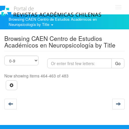
Toggl
navig
Browsing CAEN Centro de Estudios Académicos en
Neuropsicología by Title
Browsing CAEN Centro de Estudios
Académicos en Neuropsicología by Title
Go
Now showing items 464-463 of 483