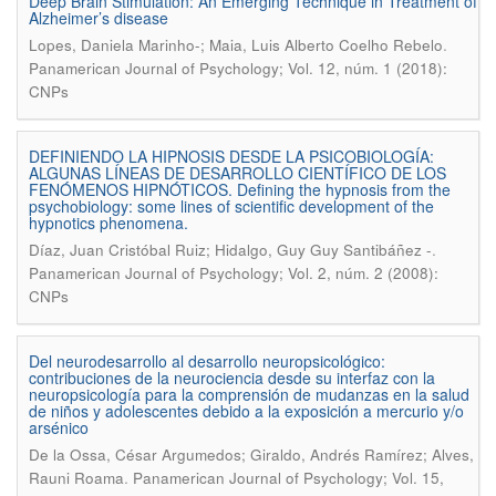
Deep Brain Stimulation: An Emerging Technique in Treatment of
Alzheimer’s disease
.
Lopes, Daniela Marinho-; Maia, Luis Alberto Coelho Rebelo
Panamerican Journal of Psychology; Vol. 12, núm. 1 (2018):
CNPs
DEFINIENDO LA HIPNOSIS DESDE LA PSICOBIOLOGÍA:
ALGUNAS LÍNEAS DE DESARROLLO CIENTÍFICO DE LOS
FENÓMENOS HIPNÓTICOS. Defining the hypnosis from the
psychobiology: some lines of scientific development of the
hypnotics phenomena.
.
Díaz, Juan Cristóbal Ruiz; Hidalgo, Guy Guy Santibáñez -
Panamerican Journal of Psychology; Vol. 2, núm. 2 (2008):
CNPs
Del neurodesarrollo al desarrollo neuropsicológico:
contribuciones de la neurociencia desde su interfaz con la
neuropsicología para la comprensión de mudanzas en la salud
de niños y adolescentes debido a la exposición a mercurio y/o
arsénico
De la Ossa, César Argumedos; Giraldo, Andrés Ramírez; Alves,
.
Rauni Roama
Panamerican Journal of Psychology; Vol. 15,