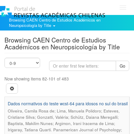
Toggl
navig
Browsing CAEN Centro de Estudios Académicos en
Neuropsicología by Title
Browsing CAEN Centro de Estudios
Académicos en Neuropsicología by Title
Go
Now showing items 82-101 of 483
Dados normativos do teste wcst-64 para idosos no sul do brasil
Oliveira, Camila Rosa de; Lima, Manuela Polidoro; Esteves,
Cristiane Silva; Gonzatti, Valéria; Schütz, Daiana Meregalli;
Baptista, Makilim Nunes; Argimon, Irani Iracema de Lima;
.
Irigaray, Tatiana Quarti
Panamerican Journal of Psychology;