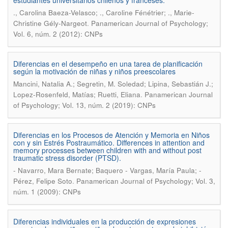
estudiantes universitarios chilenos y franceses.
., Carolina Baeza-Velasco; ., Caroline Fénétrier; ., Marie-
.
Christine Gély-Nargeot
Panamerican Journal of Psychology;
Vol. 6, núm. 2 (2012): CNPs
Diferencias en el desempeño en una tarea de planificación
según la motivación de niñas y niños preescolares
Mancini, Natalia A.; Segretin, M. Soledad; Lipina, Sebastián J.;
.
Lopez-Rosenfeld, Matías; Ruetti, Eliana
Panamerican Journal
of Psychology; Vol. 13, núm. 2 (2019): CNPs
Diferencias en los Procesos de Atención y Memoria en Niños
con y sin Estrés Postraumático. Differences in attention and
memory processes between children with and without post
traumatic stress disorder (PTSD).
- Navarro, Mara Bernate; Baquero - Vargas, María Paula; -
.
Pérez, Felipe Soto
Panamerican Journal of Psychology; Vol. 3,
núm. 1 (2009): CNPs
Diferencias individuales en la producción de expresiones