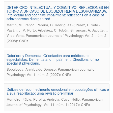
DETERIORO INTELECTUAL Y COGNITIVO: REFLEXIONES EN
TORNO A UN CASO DE ESQUIZOFRENIA DESORGANIZADA.
Intellectual and cognitive impairment: reflections on a case of
schizophrenia disorganized.
Martín, M. Franco; Pereira, C. Rodríguez -; Pérez, F. Soto -;
Payán, J. M. Porto; Arbeláez, C. Tobón; Simancas, A. Jacotte; .,
.
V. de Vena
Panamerican Journal of Psychology; Vol. 2, núm. 2
(2008): CNPs
Deterioro y Demencia, Orientación para médicos no
especialistas. Dementia and Impairment, Directions for no
specialist physicians.
.
Sepúlveda, Archibaldo Donoso
Panamerican Journal of
Psychology; Vol. 1, núm. 2 (2007): CNPs
Défices de reconhecimento emocional em populações clínicas e
a sua reabilitação: uma revisão preliminar
.
Monteiro, Fábio; Pereira, Andreia; Cuve, Hélio
Panamerican
Journal of Psychology; Vol. 11, núm. 1 (2017): CNPs