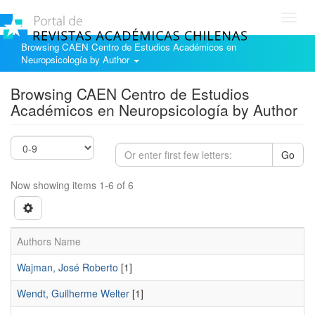
Toggl
navig
Browsing CAEN Centro de Estudios Académicos en
Neuropsicología by Author
Browsing CAEN Centro de Estudios
Académicos en Neuropsicología by Author
Go
Now showing items 1-6 of 6
Authors Name
Wajman, José Roberto
[1]
Wendt, Guilherme Welter
[1]