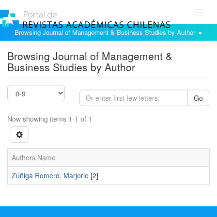
Toggl
navig
Browsing Journal of Management & Business Studies by Author
Browsing Journal of Management &
Business Studies by Author
Go
Now showing items 1-1 of 1
Authors Name
Zúñiga Romero, Marjorie
[2]