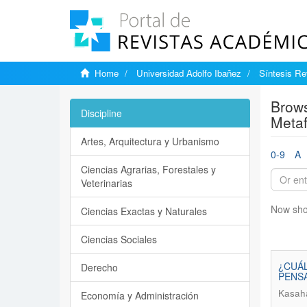
Home
Universidad Adolfo Ibañez
Síntesis Rev
Brows
Discipline
Metaf
Artes, Arquitectura y Urbanismo
0-9
A
Ciencias Agrarias, Forestales y
Veterinarias
Now sho
Ciencias Exactas y Naturales
Ciencias Sociales
¿CUÁL
Derecho
PENS
Kasaha
Economía y Administración