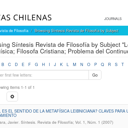
JOURNALS
ista de Filosofía
Browsing Síntesis Revista de Filosofía by Subject
ing Síntesis Revista de Filosofía by Subject "L
ísica; Filosofa Cristiana; Problema del Continu
B
C
D
E
F
G
H
I
J
K
L
M
N
O
P
Q
R
S
T
Go
wing items 1-1 of 1
 ES EL SENTIDO DE LA METAFÍSICA LEIBNICIANA? CLAVES PAR
AMIENTO
.
ra, Javier
Síntesis. Revista de Filosofía; Vol. 1, Núm. 1 (2007)