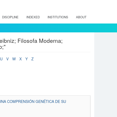
DISCIPLINE
INDEXED
INSTITUTIONS
ABOUT
eibniz; Filosofa Moderna;
o;"
U
V
W
X
Y
Z
A UNA COMPRENSIÓN GENÉTICA DE SU