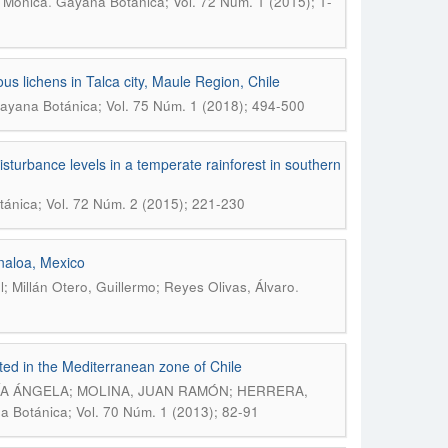
.
, Mónica
Gayana Botánica; Vol. 72 Núm. 1 (2015); 1-
ous lichens in Talca city, Maule Region, Chile
ayana Botánica; Vol. 75 Núm. 1 (2018); 494-500
isturbance levels in a temperate rainforest in southern
ánica; Vol. 72 Núm. 2 (2015); 221-230
inaloa, Mexico
.
; Millán Otero, Guillermo; Reyes Olivas, Álvaro
ted in the Mediterranean zone of Chile
ÍA ÁNGELA; MOLINA, JUAN RAMÓN; HERRERA,
 Botánica; Vol. 70 Núm. 1 (2013); 82-91