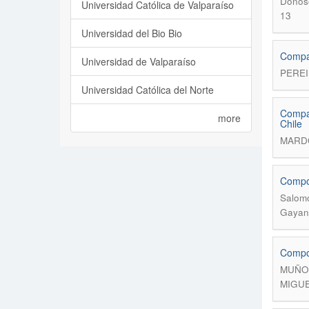
Donoso
Universidad Católica de Valparaíso
13
Universidad del Bio Bio
Compar
Universidad de Valparaíso
PEREI
Universidad Católica del Norte
Compar
more
Chile
MARDO
Compos
Salomó
Gayana
Compos
MUÑOZ
MIGUE