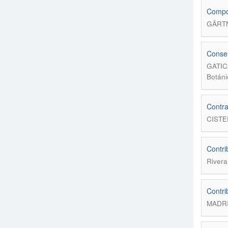
Compos
GÄRTN
Conser
GATIC
Botáni
Contra
CISTE
Contri
Rivera,
Contri
MADRI