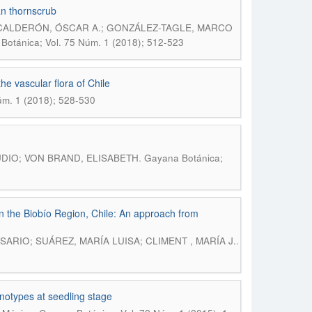
pan thornscrub
CALDERÓN, ÓSCAR A.; GONZÁLEZ-TAGLE, MARCO
Botánica; Vol. 75 Núm. 1 (2018); 512-523
 vascular flora of Chile
úm. 1 (2018); 528-530
.
DIO; VON BRAND, ELISABETH
Gayana Botánica;
in the Biobío Region, Chile: An approach from
.
ARIO; SUÁREZ, MARÍA LUISA; CLIMENT , MARÍA J.
enotypes at seedling stage