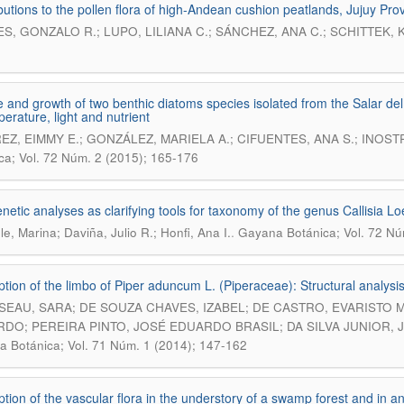
butions to the pollen flora of high-Andean cushion peatlands, Jujuy Pr
S, GONZALO R.; LUPO, LILIANA C.; SÁNCHEZ, ANA C.; SCHITTEK,
e and growth of two benthic diatoms species isolated from the Salar del 
perature, light and nutrient
EZ, EIMMY E.; GONZÁLEZ, MARIELA A.; CIFUENTES, ANA S.; INOS
ca; Vol. 72 Núm. 2 (2015); 165-176
netic analyses as clarifying tools for taxonomy of the genus Callisia L
.
le, Marina; Daviña, Julio R.; Honfi, Ana I.
Gayana Botánica; Vol. 72 Nú
ption of the limbo of Piper aduncum L. (Piperaceae): Structural analysis
EAU, SARA; DE SOUZA CHAVES, IZABEL; DE CASTRO, EVARISTO 
DO; PEREIRA PINTO, JOSÉ EDUARDO BRASIL; DA SILVA JUNIOR,
 Botánica; Vol. 71 Núm. 1 (2014); 147-162
ption of the vascular flora in the understory of a swamp forest and in a