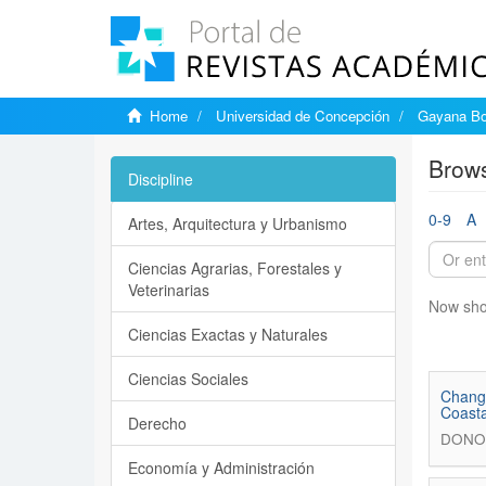
Home
Universidad de Concepción
Gayana Bo
Brows
Discipline
0-9
A
Artes, Arquitectura y Urbanismo
Ciencias Agrarias, Forestales y
Veterinarias
Now sho
Ciencias Exactas y Naturales
Ciencias Sociales
Change
Coasta
Derecho
DONOS
Economía y Administración