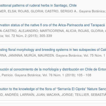
itional patterns of ruderal herbs in Santiago, Chile
.
ER, ELSA; ROJAS, GLORIA; CASTRO, SERGIO A.
Gayana Botánica; 
vation status of the native fl ora of the Arica-Parinacota and Tarapacá 
A-CASTRO, ALEJANDRO; MARTICORENA, ALICIA; ROJAS, GLORIA; 
ca; Vol. 72 Núm. 2 (2015); 305-339
sting floral morphology and breeding systems in two subspecies of Cal
.
RNA, JANINNA; MURÚA, MAUREEN
Gayana Botánica; Vol. 75 Núm. 1
bución al conocimiento de la morfología y distribución en Chile de Ent
.
 Patricio
Gayana Botánica; Vol. 76 Núm. 1 (2019); 105 - 108
bution to the knowledge of the flora of “Serranía El Ciprés” Nature Sanc
D, ANDRÉS; LARRAÍN, JUAN; MACAYA, JORGE; TEILLIER, SEBASTI