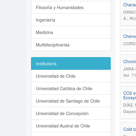
Charac
Filosofía y Humanidades
GRACI
A.; R
Ingeniería
Medicina
Chenop
CORDE
Multidisciplinarias
Chromo
Institutions
JARA-
Vol. 7
Universidad de Chile
Universidad Católica de Chile
CO2 em
Ecosys
Universidad de Santiago de Chile
DÍAZ,
Gayana
Universidad de Concepción
Universidad Austral de Chile
Cold t