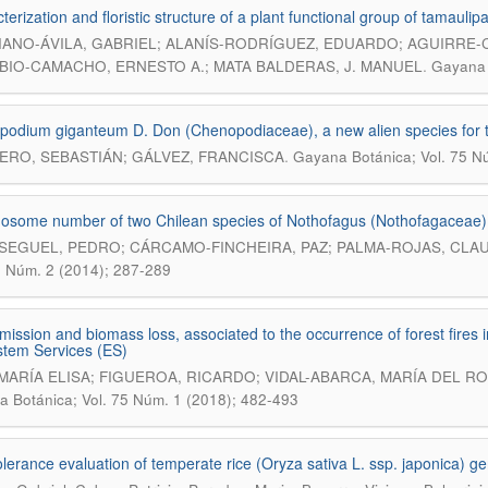
terization and floristic structure of a plant functional group of tamauli
ANO-ÁVILA, GABRIEL; ALANÍS-RODRÍGUEZ, EDUARDO; AGUIRRE-
.
UBIO-CAMACHO, ERNESTO A.; MATA BALDERAS, J. MANUEL
Gayana 
odium giganteum D. Don (Chenopodiaceae), a new alien species for the
.
RO, SEBASTIÁN; GÁLVEZ, FRANCISCA
Gayana Botánica; Vol. 75 N
some number of two Chilean species of Nothofagus (Nothofagaceae)
SEGUEL, PEDRO; CÁRCAMO-FINCHEIRA, PAZ; PALMA-ROJAS, CLAU
1 Núm. 2 (2014); 287-289
ission and biomass loss, associated to the occurrence of forest fires 
tem Services (ES)
 MARÍA ELISA; FIGUEROA, RICARDO; VIDAL-ABARCA, MARÍA DEL ROS
 Botánica; Vol. 75 Núm. 1 (2018); 482-493
olerance evaluation of temperate rice (Oryza sativa L. ssp. japonica) g