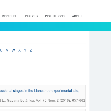
DISCIPLINE
INDEXED
INSTITUTIONS
ABOUT
U
V
W
X
Y
Z
essional stages in the Llancahue experimental site,
.
 L.
Gayana Botánica; Vol. 75 Núm. 2 (2018); 657-662