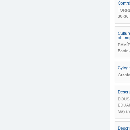
Contri
TORRE
30-36
Cultur
of tem
RAMÍR
Botáni
Cytoge
Grabie
Descri
DOUSS
EDUAR
Gayana
Descri