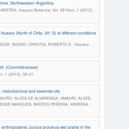
ovince, Northwestern Argentina
.
 KARSTEN
Gayana Botánica; Vol. 69 Núm. 1 (2012);
Huasco (North of Chile, 20° S) at different conditions
.
TROZA, INGRID; URRUTIA, ROBERTO E.
Gayana
oefl. (Commelinaceae)
m. 1 (2015); 34-41
, histochemical and essential oils
MAURO; ALVES DE ALVARENGA, AMAURI; ALVES,
.
 JESSÉ MARQUES; BASTOS PEREIRA, VANESSA
n anthropogenic Juncus procerus wet prairie in the