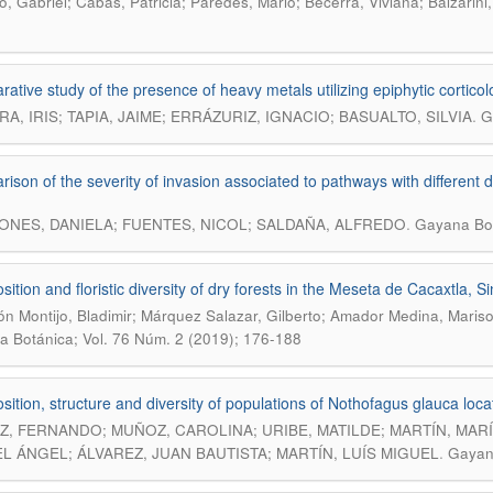
, Gabriel; Cabas, Patricia; Paredes, Mario; Becerra, Viviana; Balzarini
ative study of the presence of heavy metals utilizing epiphytic corticol
.
RA, IRIS; TAPIA, JAIME; ERRÁZURIZ, IGNACIO; BASUALTO, SILVIA
G
ison of the severity of invasion associated to pathways with different d
.
NES, DANIELA; FUENTES, NICOL; SALDAÑA, ALFREDO
Gayana Bot
ition and floristic diversity of dry forests in the Meseta de Cacaxtla, S
n Montijo, Bladimir; Márquez Salazar, Gilberto; Amador Medina, Marisol
 Botánica; Vol. 76 Núm. 2 (2019); 176-188
ition, structure and diversity of populations of Nothofagus glauca loca
, FERNANDO; MUÑOZ, CAROLINA; URIBE, MATILDE; MARTÍN, MAR
.
L ÁNGEL; ÁLVAREZ, JUAN BAUTISTA; MARTÍN, LUÍS MIGUEL
Gayana