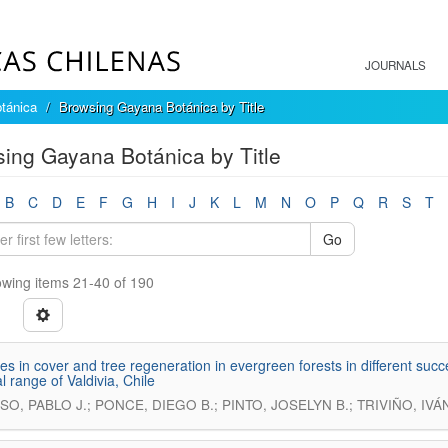
JOURNALS
tánica
Browsing Gayana Botánica by Title
ing Gayana Botánica by Title
B
C
D
E
F
G
H
I
J
K
L
M
N
O
P
Q
R
S
T
Go
wing items 21-40 of 190
s in cover and tree regeneration in evergreen forests in different succ
l range of Valdivia, Chile
O, PABLO J.; PONCE, DIEGO B.; PINTO, JOSELYN B.; TRIVIÑO, IVÁN