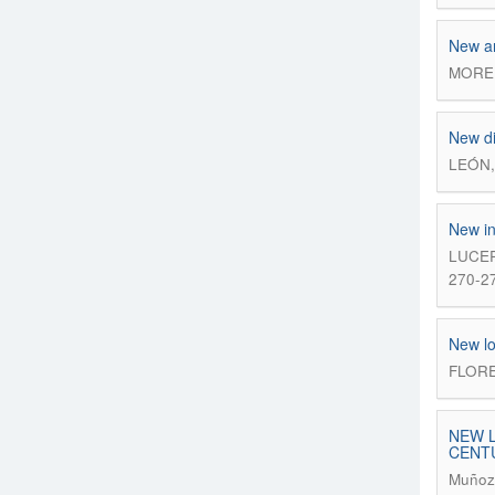
New an
MOREI
New di
LEÓN,
New in
LUCER
270-2
New lo
FLORE
NEW L
CENT
Muñoz-