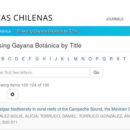
JOURNALS
tánica
Browsing Gayana Botánica by Title
ing Gayana Botánica by Title
B
C
D
E
F
G
H
I
J
K
L
M
N
O
P
Q
R
S
T
Go
wing items 105-124 of 190
lgae biodiversity in coral reefs of the Campeche Sound, the Mexican 
LEZ-SOLIS, ALICIA; TORRUCO, DANIEL; TORRUCO-GONZÁLEZ, ÁN
; 500-511