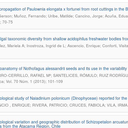
ropagation of Paulownia elongata x fortunei from root cuttings in the B
 Gerson; Muñoz, Fernando; Uribe, Matilde; Cancino, Jorge; Acuña, Eduar
; 70-75
lgal taxonomic diversity from shallow acidophilus freshwater bodies fro
ez, Mariela A; Inostroza, Ingrid de L; Ascencio, Enrique; Conforti, Visit
anatomy of Nothofagus alessandrii seeds and its use in the variability 
RO-CERRILLO, RAFAEL Mª; SANTELICES, RÓMULO; RUIZ RODRÍG
ca; Vol. 70 Núm. 1 (2013); 101-109
logical study of Naiadinium polonicum (Dinophyceae) reported for the fi
CIO , ENRIQUE; RIVERA, PATRICIO; CRUCES, FABIOLA; VILA, IRMA
logical variation and geographic distribution of Schizopetalon arcuat
s from the Atacama Region, Chile