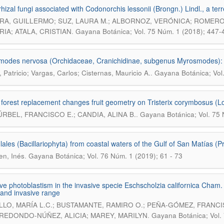
hizal fungi associated with Codonorchis lessonii (Brongn.) Lindl., a terr
RA, GUILLERMO; SUZ, LAURA M.; ALBORNOZ, VERÓNICA; ROMERO,
.
RIA; ATALA, CRISTIAN
Gayana Botánica; Vol. 75 Núm. 1 (2018); 447-
odes nervosa (Orchidaceae, Cranichidinae, subgenus Myrosmodes): 
.
 Patricio; Vargas, Carlos; Cisternas, Mauricio A.
Gayana Botánica; Vol
 forest replacement changes fruit geometry on Tristerix corymbosus (L
.
RBEL, FRANCISCO E.; CANDIA, ALINA B.
Gayana Botánica; Vol. 75 
lales (Bacillariophyta) from coastal waters of the Gulf of San Matías (P
.
n, Inés
Gayana Botánica; Vol. 76 Núm. 1 (2019); 61 - 73
ve photoblastism in the invasive specie Eschscholzia californica Cham. (
 and invasive range
LLO, MARÍA L.C.; BUSTAMANTE, RAMIRO O.; PEÑA-GÓMEZ, FRANCIS
.
RREDONDO-NÚÑEZ, ALICIA; MAREY, MARILYN
Gayana Botánica; Vol.