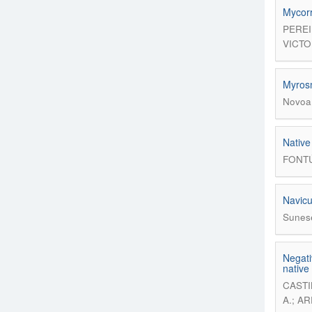
Mycorr
PEREI
VICTO
Myrosm
Novoa,
Native
FONTÚ
Navicu
Sunese
Negati
native
CASTI
A.; A