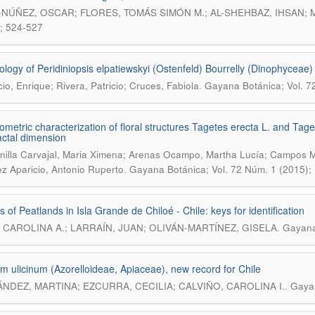
NÚÑEZ, OSCAR; FLORES, TOMÁS SIMÓN M.; AL-SHEHBAZ, IHSAN; 
; 524-527
logy of Peridiniopsis elpatiewskyi (Ostenfeld) Bourrelly (Dinophyceae) f
.
io, Enrique; Rivera, Patricio; Cruces, Fabiola
Gayana Botánica; Vol. 7
metric characterization of floral structures Tagetes erecta L. and Tage
actal dimension
nilla Carvajal, Maria Ximena; Arenas Ocampo, Martha Lucía; Campos M
.
z Aparicio, Antonio Ruperto
Gayana Botánica; Vol. 72 Núm. 1 (2015);
 of Peatlands in Isla Grande de Chiloé - Chile: keys for identification
.
 CAROLINA A.; LARRAÍN, JUAN; OLIVÁN-MARTÍNEZ, GISELA
Gayana
m ulicinum (Azorelloideae, Apiaceae), new record for Chile
.
NDEZ, MARTINA; EZCURRA, CECILIA; CALVIÑO, CAROLINA I.
Gayan