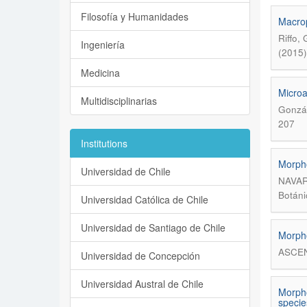
Filosofía y Humanidades
Macrop
Riffo,
Ingeniería
(2015)
Medicina
Microa
Multidisciplinarias
Gonzál
207
Institutions
Morpho
Universidad de Chile
NAVAR
Botáni
Universidad Católica de Chile
Universidad de Santiago de Chile
Morpho
ASCEN
Universidad de Concepción
Universidad Austral de Chile
Morpho
specie