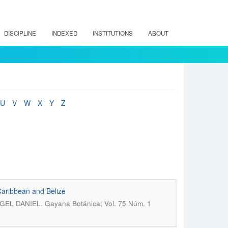
DISCIPLINE
INDEXED
INSTITUTIONS
ABOUT
U
V
W
X
Y
Z
Caribbean and Belize
.
GEL DANIEL
Gayana Botánica; Vol. 75 Núm. 1