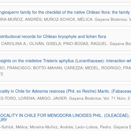
giosperm family for the checklist of the native Chilean flora: the famil
.
RA-MUÑOZ, ANDRÉS; MUÑOZ-SCHICK, MÉLICA
Gayana Botánica; V
stributional records for Chilean bryophyte and lichen flora
.
 CAROLINA A.; OLIVÁN, GISELA; PINO-BODAS, RAQUEL
Gayana Bot
sights on the mistletoe Tristerix aphyllus (Loranthaceae): interaction w
O, FRANCISCO; BOTTO-MAHAN, CAREZZA; MEDEL, RODRIGO; FRA
72
cality in Chile for Adesmia resinosa (Phil. ex Reiche) Martic. (Fabacea
.
S-TORO, LORENA; AMIGO, JAVIER
Gayana Botánica; Vol. 71 Núm. 2
OCALITY IN CHILE FOR MENODORA LINOIDES PHIL. (OLEACEAE),
URY
.
Schick, Mélica; Moreira-Muñoz, Andrés; León-Lobos, Pedro
Gayana B