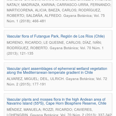
NATALY; MADRIAZA, KARINA; CARRASCO-URRA, FERNANDO;
MARTICORENA, ALICIA; BAEZA, CARLOS; RODRÍGUEZ,
.
ROBERTO; SALDAÑA, ALFREDO
Gayana Botánica; Vol. 75
Núm. 1 (2018); 466-481
Vascular flora of Futangue Park, Región de Los Ríos (Chile)
MORENO, RICARDO; LE QUESNE, CARLOS; DÍAZ, IVÁN;
.
RODRÍGUEZ, ROBERTO
Gayana Botánica; Vol. 70 Núm. 1
(2013); 121-135
Vascular plant assemblages of ephemeral wetland vegetation
along the Mediterranean-temperate gradient in Chile
.
ALVAREZ, MIGUEL; DEIL, ULRICH
Gayana Botánica; Vol. 72
Núm. 2 (2015); 177-191
Vascular plants and mosses flora in the high Andean area of
Navarino Island (55ºS), Cape Horn Biosphere Reserve, Chile
MÉNDEZ, MANUELA; ROZZI, RICARDO; CAVIERES,
.
LOHENGRIN
Gayana Botánica; Vol. 70 Núm. 2 (2013); 337-342