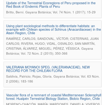
Update of the Terrestrial Ecoregions of Peru proposed in the
Red Book of Endemic Plants of Peru
.
Britto, Berni
Gayana Botánica; Vol. 74 Núm. 1 (2017); 15-29
Using plant sociological methods to differentiate habitats: an
example with Chilean species of Schinus (Anacardiaceae) in the
Aisen Region, Chile
RAMÍREZ, CARLOS; SANDOVAL, VÍCTOR; CISTERNAS, JUAN
CARLOS; RIVERA, HUGO; VIDAL, OSVALDO; SAN MARTÍN,
.
CRISTINA; ÁLVAREZ, MIGUEL; PÉREZ, YÉSSICA
Gayana
Botánica; Vol. 72 Núm. 2 (2015); 350-366
VALERIANA MOYANOI SPEG. (VALERIANACEAE), NEW
RECORD FOR THE CHILEAN FLORA
.
Saldivia, Patricio; Rojas, Gloria
Gayana Botánica; Vol. 63 Núm.
2 (2006); 183-186
Vascular flora of a remnant of coastal Mediterranean Sclerophyll
forest: Hualpén Terrestrial Biology Station, Biobío Region, Chile
MORENO-CHACÓN, MARÍA; MARDONES, DANIELA; VIVEROS,