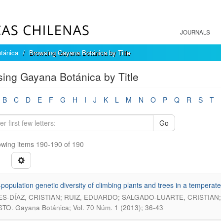
JOURNALS
tánica
Browsing Gayana Botánica by Title
ing Gayana Botánica by Title
B
C
D
E
F
G
H
I
J
K
L
M
N
O
P
Q
R
S
T
Go
wing items 190-190 of 190
-population genetic diversity of climbing plants and trees in a temperate 
S-DÍAZ, CRISTIAN; RUIZ, EDUARDO; SALGADO-LUARTE, CRISTIAN
.
STO
Gayana Botánica; Vol. 70 Núm. 1 (2013); 36-43