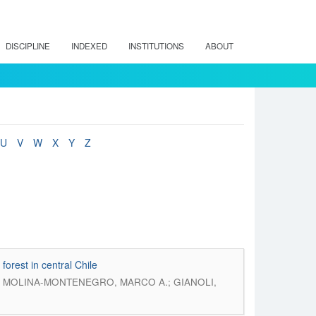
DISCIPLINE
INDEXED
INSTITUTIONS
ABOUT
U
V
W
X
Y
Z
forest in central Chile
; MOLINA-MONTENEGRO, MARCO A.; GIANOLI,