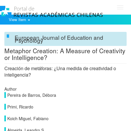
Toggl
navig
View Item
European Journal of Education and
Psychology
Metaphor Creation: A Measure of Creativity
or Intelligence?
Creación de metáforas: ¿Una medida de creatividad o
inteligencia?
Author
Pereira de Barros, Débora
Primi, Ricardo
Koich Miguel, Fabiano
Almeida, Leandro S.