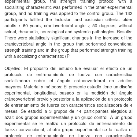
experimental group, the strength training protocol with a
socializing characteristic was performed in the other experimental
group, and no training was applied to the control group. The 132
participants fulfilled the inclusion and exclusion criteria: older
adults > 60 years, craniovertebral angle < 50 degrees, without
spinal, rheumatic, neurological and systemic pathologies. Results:
There were statistically significant changes in the increase of the
craniovertebral angle in the group that performed conventional
strength training and in the group that performed strength training
with a socializing characteristic (P
Objetivo: El propósito del estudio fue evaluar el efecto de un
protocolo de entrenamiento de fuerza con característica
socializadora sobre el ángulo cráneovertebral en adultos
mayores. Material y métodos: El presente estudio tiene un diseño
experimental, longitudinal, basado en la medición del ángulo
cráneovertebral previo y posterior a la aplicación de un protocolo
de entrenamiento de fuerza con característica socializadora de 4
meses. Se estudió a 3 grupos de 44 participantes elegidos al
azar: dos grupos experimentales y un grupo control. A un grupo
experimental se le realizó un protocolo de entrenamiento de
fuerza convencional, al otro grupo experimental se le realizó el
protocolo de entrenamiento de fuerza con característica