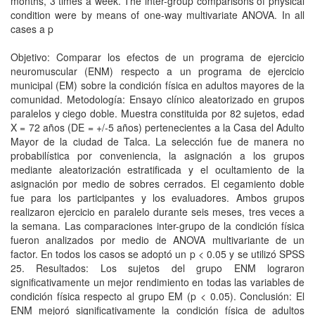
months, 3 times a week. The inter-group comparisons of physical
condition were by means of one-way multivariate ANOVA. In all
cases a p
Objetivo: Comparar los efectos de un programa de ejercicio
neuromuscular (ENM) respecto a un programa de ejercicio
municipal (EM) sobre la condición física en adultos mayores de la
comunidad. Metodología: Ensayo clínico aleatorizado en grupos
paralelos y ciego doble. Muestra constituida por 82 sujetos, edad
X = 72 años (DE = +/-5 años) pertenecientes a la Casa del Adulto
Mayor de la ciudad de Talca. La selección fue de manera no
probabilística por conveniencia, la asignación a los grupos
mediante aleatorización estratificada y el ocultamiento de la
asignación por medio de sobres cerrados. El cegamiento doble
fue para los participantes y los evaluadores. Ambos grupos
realizaron ejercicio en paralelo durante seis meses, tres veces a
la semana. Las comparaciones inter-grupo de la condición física
fueron analizados por medio de ANOVA multivariante de un
factor. En todos los casos se adoptó un p < 0.05 y se utilizó SPSS
25. Resultados: Los sujetos del grupo ENM lograron
significativamente un mejor rendimiento en todas las variables de
condición física respecto al grupo EM (p < 0.05). Conclusión: El
ENM mejoró significativamente la condición física de adultos