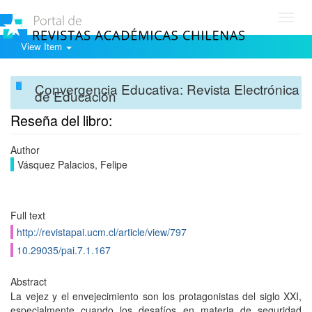
Toggl
navig
View Item
Convergencia Educativa: Revista Electrónica
de Educación
Reseña del libro:
Author
Vásquez Palacios, Felipe
Full text
http://revistapai.ucm.cl/article/view/797
10.29035/pai.7.1.167
Abstract
La vejez y el envejecimiento son los protagonistas del siglo XXI,
especialmente cuando los desafíos en materia de seguridad