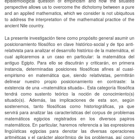
epistemological question of empiricism and how the situated
perspective allows us to overcome the dichotomy between a pure
and an applied mathematics, which we consider is not ubiquitous
to address the interpretation of the mathematical practice of the
ancient Nile country.
La presente investigación tiene como propósito general asumir un
posicionamiento filosófico en clave histórico-social y de tipo anti-
relativista para analizar el desarrollo histórico de la matemática, el
cual aplicaremos a un caso en particular: la matemática del
antiguo Egipto. Para ello se discutirán y criticarán, en primera
instancia, determinadas posiciones filosóficas afines al cuasi-
empirismo en matemática que, siendo relativistas, permitirán
delinear nuestro propio posicionamiento en contraste: la
existencia de una «matemática situada». Esta categoría filosófica
tendrá como sustento teórico la noción de conocimiento(s)
situado(s). Además, las implicaciones de esta son, según
sostenemos, tanto filosóficas como historiográficas, ya que
servirá para analizar las características del corpus de problemas
matemáticos egipcios registrados en los diversos papiros
matemáticos. En particular, haremos referencia a las expresiones
lingüísticas egipcias para denotar las diversas operaciones
aritméticas y el carácter algorítmico de los problemas, así como