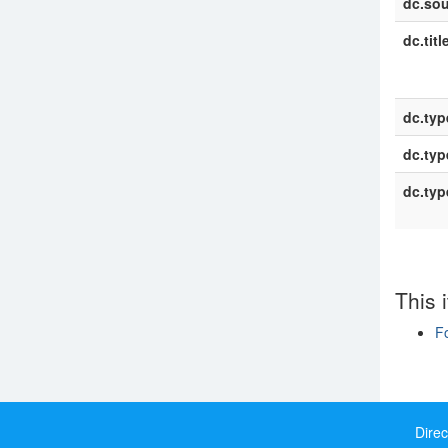
dc.sou
dc.titl
dc.typ
dc.typ
dc.typ
This 
F
Show si
Direc