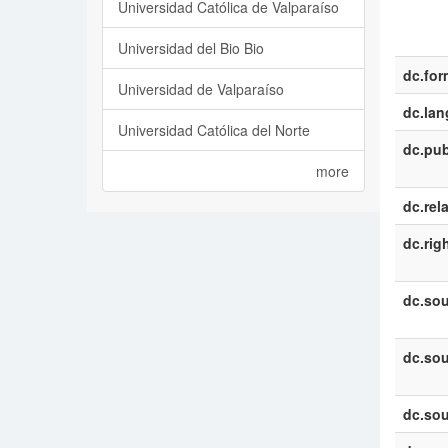
Universidad Católica de Valparaíso
Universidad del Bio Bio
dc.for
Universidad de Valparaíso
dc.la
Universidad Católica del Norte
dc.pub
more
dc.rel
dc.rig
dc.sou
dc.sou
dc.sou