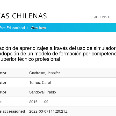
JOURNALS
Foro Educacional
View Item
mple item record
ación de aprendizajes a través del uso de simulador
 adopción de un modelo de formación por competenci
superior técnico profesional
ator
Giadrosic, Jennifer
ator
Torres, Carol
ator
Sandoval, Pablo
e
2016-11-09
e.accessioned
2022-03-07T11:20:21Z