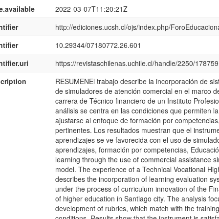
e.available
2022-03-07T11:20:21Z
tifier
http://ediciones.ucsh.cl/ojs/index.php/ForoEducaciona
tifier
10.29344/07180772.26.601
tifier.uri
https://revistaschilenas.uchile.cl/handle/2250/178759
cription
RESUMENEl trabajo describe la incorporación de sis
de simuladores de atención comercial en el marco del
carrera de Técnico financiero de un Instituto Profesi
análisis se centra en las condiciones que permiten la
ajustarse al enfoque de formación por competencias,
pertinentes. Los resultados muestran que el instrume
aprendizajes se ve favorecida con el uso de simulad
aprendizajes, formación por competencias, Educación
learning through the use of commercial assistance si
model. The experience of a Technical Vocational 
describes the incorporation of learning evaluation s
under the process of curriculum innovation of the Fin
of higher education in Santiago city. The analysis fo
development of rubrics, which match with the traini
conditions. Results show that the instrument is satis