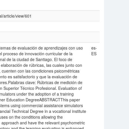
l/article/view/601
temas de evaluación de aprendizajes con uso
es-
 proceso de innovación curricular de la
ES
onal de la ciudad de Santiago. El foco de
 elaboración de rúbricas, las cuales junto con
 cuenten con las condiciones psicométricas
nto es satisfactorio y que la evaluación de
ores.Palabras clave: Rúbricas de medición de
 Superior Técnico Profesional. Evaluation of
mulators under the adoption of a training
Higher Education DegreeABSTRACTThis paper
ystems using commercial assistance simulators
ancial Technical Degree in a vocational institute
cuses on the conditions allowing the
ng approach and have the relevant psychometric
factory and the learning evaluation is enhanced