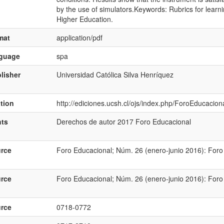
by the use of simulators.Keywords: Rubrics for learn
Higher Education.
mat
application/pdf
nguage
spa
lisher
Universidad Católica Silva Henrí­quez
ation
http://ediciones.ucsh.cl/ojs/index.php/ForoEducaciona
hts
Derechos de autor 2017 Foro Educacional
rce
Foro Educacional; Núm. 26 (enero-junio 2016): Foro
rce
Foro Educacional; Núm. 26 (enero-junio 2016): Foro
rce
0718-0772