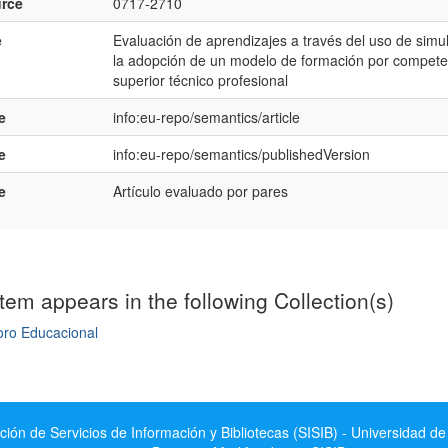
rce
0717-2710
e
Evaluación de aprendizajes a través del uso de simu
la adopción de un modelo de formación por competen
superior técnico profesional
e
info:eu-repo/semantics/article
e
info:eu-repo/semantics/publishedVersion
e
Artí­culo evaluado por pares
item appears in the following Collection(s)
oro Educacional
mple item record
ción de Servicios de Información y Bibliotecas (SISIB) - Universidad de