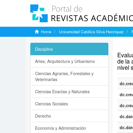
Home
Universidad Católica Silva Henríquez
Show si
Discipline
Evalu
de la
Artes, Arquitectura y Urbanismo
nivel 
Ciencias Agrarias, Forestales y
Veterinarias
dc.cre
Ciencias Exactas y Naturales
dc.cre
Ciencias Sociales
dc.cre
Derecho
dc.dat
dc.dat
Economía y Administración