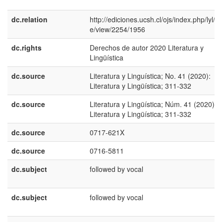
dc.relation
http://ediciones.ucsh.cl/ojs/index.php/lyl/art
e/view/2254/1956
dc.rights
Derechos de autor 2020 Literatura y
Lingüística
dc.source
Literatura y Linguí­stica; No. 41 (2020):
Literatura y Lingüística; 311-332
dc.source
Literatura y Lingüística; Núm. 41 (2020):
Literatura y Lingüística; 311-332
dc.source
0717-621X
dc.source
0716-5811
dc.subject
followed by vocal
dc.subject
followed by vocal