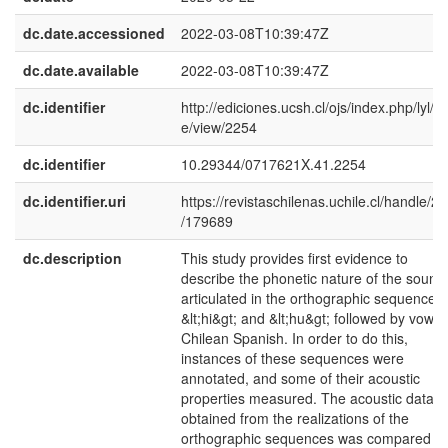
dc.date.accessioned
2022-03-08T10:39:47Z
dc.date.available
2022-03-08T10:39:47Z
dc.identifier
http://ediciones.ucsh.cl/ojs/index.php/lyl/art
e/view/2254
dc.identifier
10.29344/0717621X.41.2254
dc.identifier.uri
https://revistaschilenas.uchile.cl/handle/2
/179689
dc.description
This study provides first evidence to
describe the phonetic nature of the sound
articulated in the orthographic sequences
&lt;hi&gt; and &lt;hu&gt; followed by vowel 
Chilean Spanish. In order to do this,
instances of these sequences were
annotated, and some of their acoustic
properties measured. The acoustic data
obtained from the realizations of the
orthographic sequences was compared