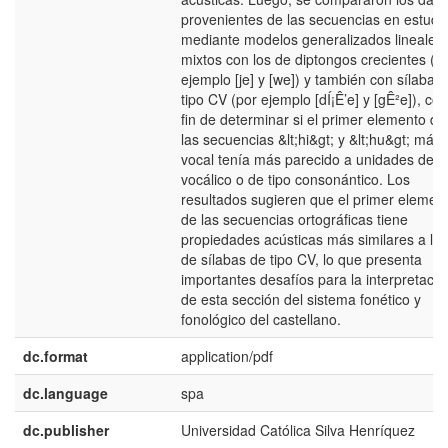
provenientes de las secuencias en estudi
mediante modelos generalizados lineales
mixtos con los de diptongos crecientes (p
ejemplo [je] y [we]) y también con sí­labas
tipo CV (por ejemplo [dÍ¡Ê’e] y [gÊ²e]), con
fin de determinar si el primer elemento de
las secuencias &lt;hi&gt; y &lt;hu&gt; más
vocal tení­a más parecido a unidades de t
vocálico o de tipo consonántico. Los
resultados sugieren que el primer elemen
de las secuencias ortográficas tiene
propiedades acústicas más similares a las
de sí­labas de tipo CV, lo que presenta
importantes desafí­os para la interpretació
de esta sección del sistema fonético y
fonológico del castellano.
dc.format
application/pdf
dc.language
spa
dc.publisher
Universidad Católica Silva Henrí­quez