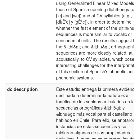
using Generalized Linear Mixed Models to
those of Spanish opening diphthongs (e.g.
[je] and [we]) and of CV syllables (e.g.,
[dÍ¡Ê’e] y [gÊ²e]), in order to determine
whether the first element of the &lt;hi/hu&g
sequences is more similar to vocalic or
consonantal units. The results suggest tha
the &lt;hi&gt; and &lt;hu&gt; orthographic
sequences are more closely related, at le
acoustically, to CV syllables, which poses
interesting challenges for the interpretatio
of this section of Spanish's phonetic and
phonemic systems.
dc.description
Este estudio entrega la primera evidencia
destinada a determinar la naturaleza
fonética de los sonidos articulados en las
secuencias ortográficas &lt;hi&gt; y
&lt;hu&gt; más vocal para el castellano
hablado en Chile. Para ello, se anotaron
instancias de estas secuencias y se
midieron algunas de sus propiedades
acústicas. Luego, se compararon los dato