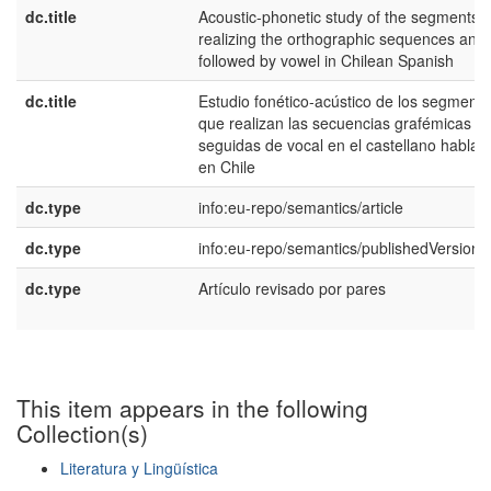
dc.title
Acoustic-phonetic study of the segments
realizing the orthographic sequences and
followed by vowel in Chilean Spanish
dc.title
Estudio fonético-acústico de los segment
que realizan las secuencias grafémicas y
seguidas de vocal en el castellano hablad
en Chile
dc.type
info:eu-repo/semantics/article
dc.type
info:eu-repo/semantics/publishedVersion
dc.type
Artí­culo revisado por pares
This item appears in the following
Collection(s)
Literatura y Lingüística