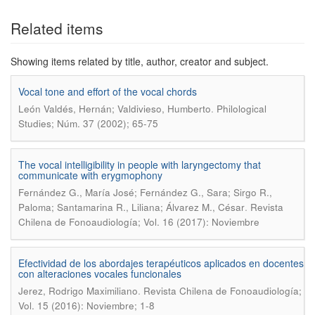
Show simple item record
Related items
Showing items related by title, author, creator and subject.
Vocal tone and effort of the vocal chords
.
León Valdés, Hernán; Valdivieso, Humberto
Philological
Studies; Núm. 37 (2002); 65-75
The vocal intelligibility in people with laryngectomy that
communicate with erygmophony
Fernández G., María José; Fernández G., Sara; Sirgo R.,
.
Paloma; Santamarina R., Liliana; Álvarez M., César
Revista
Chilena de Fonoaudiología; Vol. 16 (2017): Noviembre
Efectividad de los abordajes terapéuticos aplicados en docentes
con alteraciones vocales funcionales
.
Jerez, Rodrigo Maximiliano
Revista Chilena de Fonoaudiología;
Vol. 15 (2016): Noviembre; 1-8