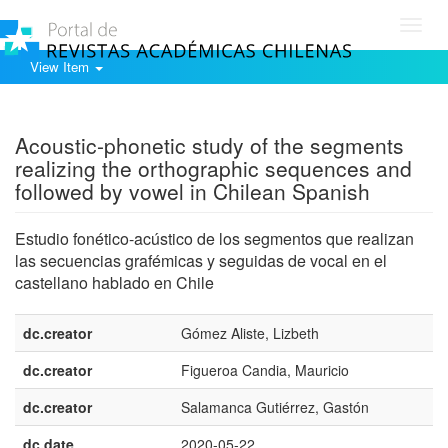
Toggl
navig
View Item
Show simple item record
Acoustic-phonetic study of the segments
realizing the orthographic sequences and
followed by vowel in Chilean Spanish
Estudio fonético-acústico de los segmentos que realizan
las secuencias grafémicas y seguidas de vocal en el
castellano hablado en Chile
dc.creator
Gómez Aliste, Lizbeth
dc.creator
Figueroa Candia, Mauricio
dc.creator
Salamanca Gutiérrez, Gastón
dc.date
2020-05-22