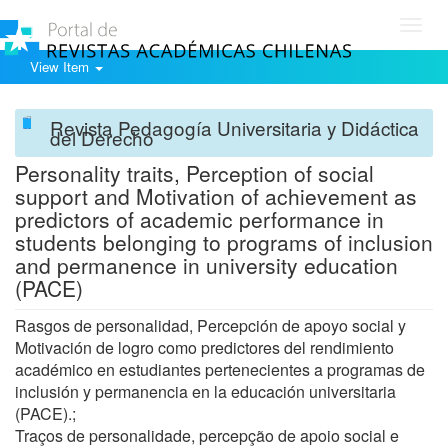
Toggl
navig
View Item
Revista Pedagogía Universitaria y Didáctica
del Derecho
Personality traits, Perception of social
support and Motivation of achievement as
predictors of academic performance in
students belonging to programs of inclusion
and permanence in university education
(PACE)
Rasgos de personalidad, Percepción de apoyo social y
Motivación de logro como predictores del rendimiento
académico en estudiantes pertenecientes a programas de
inclusión y permanencia en la educación universitaria
(PACE).;
Traços de personalidade, percepção de apoio social e