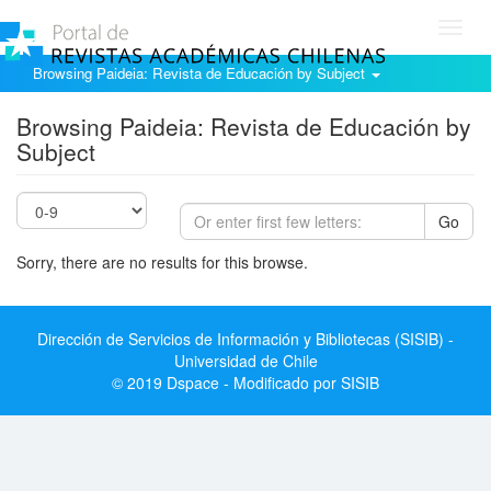
Toggl
navig
Browsing Paideia: Revista de Educación by Subject
Browsing Paideia: Revista de Educación by
Subject
Go
Sorry, there are no results for this browse.
Dirección de Servicios de Información y Bibliotecas (SISIB) -
Universidad de Chile
© 2019 Dspace - Modificado por SISIB