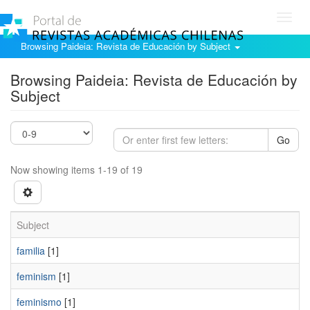
Toggl
navig
Browsing Paideia: Revista de Educación by Subject
Browsing Paideia: Revista de Educación by
Subject
Go
Now showing items 1-19 of 19
Subject
familia
[1]
feminism
[1]
feminismo
[1]