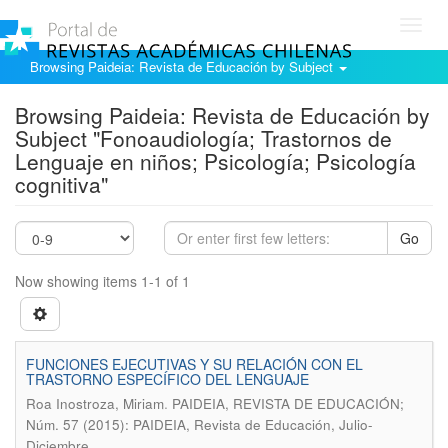
Toggl
navig
Browsing Paideia: Revista de Educación by Subject
Browsing Paideia: Revista de Educación by
Subject "Fonoaudiología; Trastornos de
Lenguaje en niños; Psicología; Psicología
cognitiva"
Go
Now showing items 1-1 of 1
FUNCIONES EJECUTIVAS Y SU RELACIÓN CON EL
TRASTORNO ESPECÍFICO DEL LENGUAJE
.
Roa Inostroza, Miriam
PAIDEIA, REVISTA DE EDUCACIÓN;
Núm. 57 (2015): PAIDEIA, Revista de Educación, Julio-
Diciembre