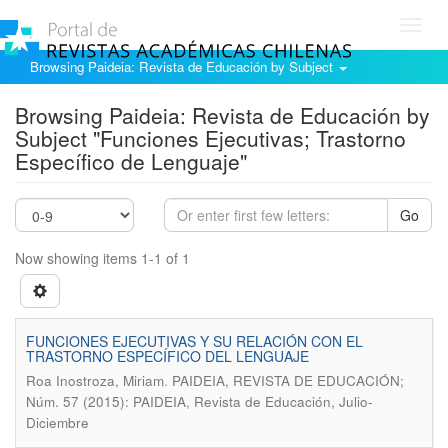
Toggl
navig
Browsing Paideia: Revista de Educación by Subject
Browsing Paideia: Revista de Educación by
Subject "Funciones Ejecutivas; Trastorno
Específico de Lenguaje"
Go
Now showing items 1-1 of 1
FUNCIONES EJECUTIVAS Y SU RELACIÓN CON EL
TRASTORNO ESPECÍFICO DEL LENGUAJE
.
Roa Inostroza, Miriam
PAIDEIA, REVISTA DE EDUCACIÓN;
Núm. 57 (2015): PAIDEIA, Revista de Educación, Julio-
Diciembre