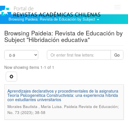
Toggl
navig
Browsing Paideia: Revista de Educación by Subject
Browsing Paideia: Revista de Educación by
Subject "Hibridación educativa"
Go
Now showing items 1-1 of 1
Aprendizajes declarativos y procedimentales de la asignatura
Teoría Psicogenética Constructivista: una experiencia híbrida
con estudiantes universitarios
.
Morales Bautista , Maria Luisa
Paideia Revista de Educación;
No. 73 (2023); 38-58