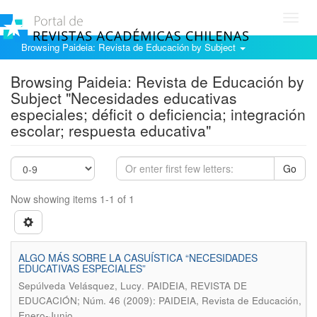
Toggl
navig
Browsing Paideia: Revista de Educación by Subject
Browsing Paideia: Revista de Educación by
Subject "Necesidades educativas
especiales; déficit o deficiencia; integración
escolar; respuesta educativa"
Go
Now showing items 1-1 of 1
ALGO MÁS SOBRE LA CASUÍSTICA “NECESIDADES
EDUCATIVAS ESPECIALES”
.
Sepúlveda Velásquez, Lucy
PAIDEIA, REVISTA DE
EDUCACIÓN; Núm. 46 (2009): PAIDEIA, Revista de Educación,
Enero-Junio