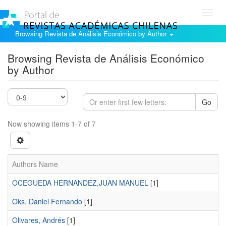
Toggl
navig
Browsing Revista de Análisis Económico by Author
Browsing Revista de Análisis Económico
by Author
Go
Now showing items 1-7 of 7
Authors Name
OCEGUEDA HERNANDEZ,JUAN MANUEL
[1]
Oks, Daniel Fernando
[1]
Olivares, Andrés
[1]