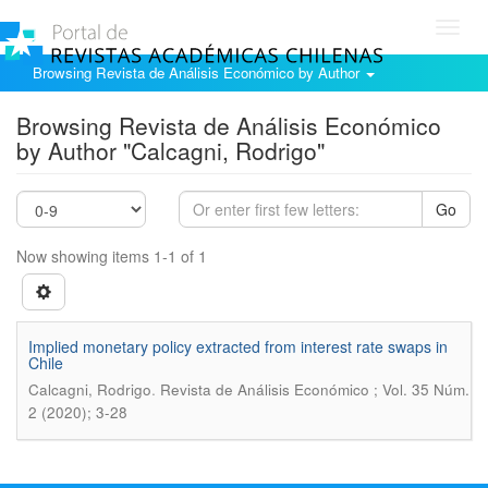
Toggl
navig
Browsing Revista de Análisis Económico by Author
Browsing Revista de Análisis Económico
by Author "Calcagni, Rodrigo"
Go
Now showing items 1-1 of 1
Implied monetary policy extracted from interest rate swaps in
Chile
.
Calcagni, Rodrigo
Revista de Análisis Económico ; Vol. 35 Núm.
2 (2020); 3-28