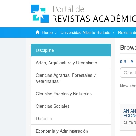
Home
Universidad Alberto Hurtado
Revista d
Brow
Discipline
0-9
A
Artes, Arquitectura y Urbanismo
Ciencias Agrarias, Forestales y
Veterinarias
Now sho
Ciencias Exactas y Naturales
Ciencias Sociales
AN AN
ECON
Derecho
ALFAR
Economía y Administración