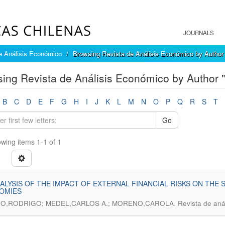
JOURNALS
e Análisis Económico
Browsing Revista de Análisis Económico by Author
sing Revista de Análisis Económico by Auth
B
C
D
E
F
G
H
I
J
K
L
M
N
O
P
Q
R
S
T
Go
wing items 1-1 of 1
ALYSIS OF THE IMPACT OF EXTERNAL FINANCIAL RISKS ON THE
OMIES
.
O,RODRIGO; MEDEL,CARLOS A.; MORENO,CAROLA
Revista de aná