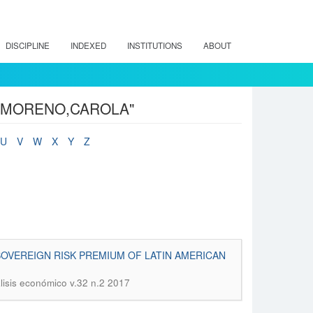
DISCIPLINE
INDEXED
INSTITUTIONS
ABOUT
or "MORENO,CAROLA"
U
V
W
X
Y
Z
 SOVEREIGN RISK PREMIUM OF LATIN AMERICAN
lisis económico v.32 n.2 2017