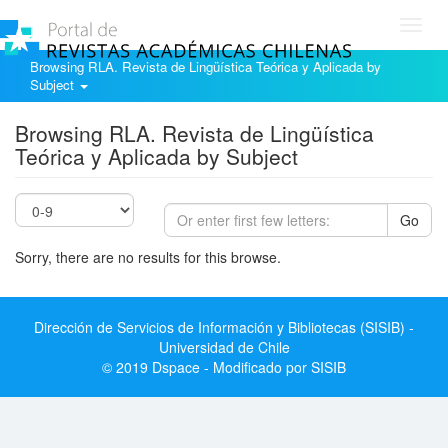
Toggl
navig
Browsing RLA. Revista de Lingüística Teórica y Aplicada by
Subject
Browsing RLA. Revista de Lingüística
Teórica y Aplicada by Subject
Go
Sorry, there are no results for this browse.
Dirección de Servicios de Información y Bibliotecas (SISIB) -
Universidad de Chile
© 2019 Dspace - Modificado por SISIB