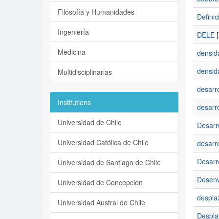
Filosofía y Humanidades
Definic
Ingeniería
DELE
[
Medicina
densid
densid
Multidisciplinarias
desarro
Institutions
desarro
Universidad de Chile
Desarro
Universidad Católica de Chile
desarro
Desarro
Universidad de Santiago de Chile
Desenv
Universidad de Concepción
despla
Universidad Austral de Chile
Desplaz