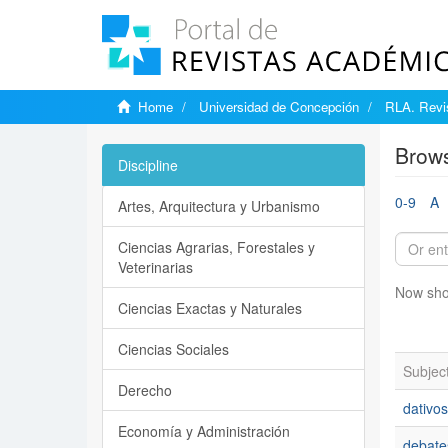
Home
Universidad de Concepción
RLA. Revis
Brows
Discipline
0-9
A
Artes, Arquitectura y Urbanismo
Ciencias Agrarias, Forestales y
Veterinarias
Now sho
Ciencias Exactas y Naturales
Ciencias Sociales
Subjec
Derecho
dativos
Economía y Administración
debate