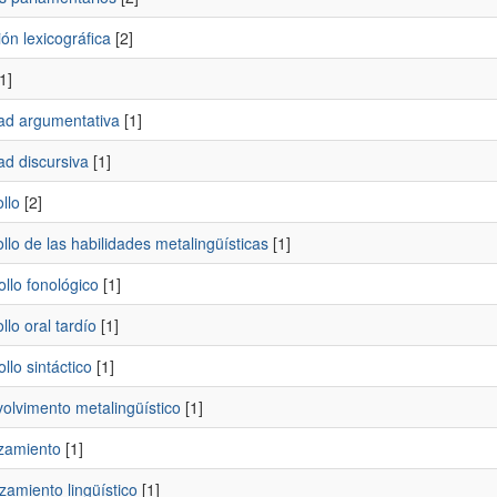
ión lexicográfica
[2]
1]
ad argumentativa
[1]
ad discursiva
[1]
llo
[2]
llo de las habilidades metalingüísticas
[1]
llo fonológico
[1]
llo oral tardío
[1]
llo sintáctico
[1]
olvimento metalingüístico
[1]
zamiento
[1]
amiento lingüístico
[1]