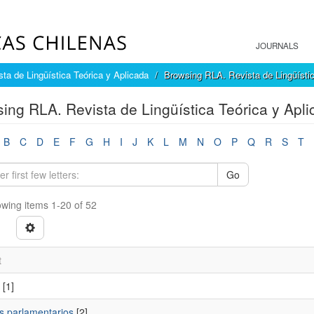
JOURNALS
ta de Lingüística Teórica y Aplicada
Browsing RLA. Revista de Lingüístic
ing RLA. Revista de Lingüística Teórica y Apli
B
C
D
E
F
G
H
I
J
K
L
M
N
O
P
Q
R
S
T
Go
wing items 1-20 of 52
t
[1]
s parlamentarios
[2]