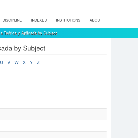
DISCIPLINE
INDEXED
INSTITUTIONS
ABOUT
a Teórica y Aplicada by Subject
cada by Subject
U
V
W
X
Y
Z