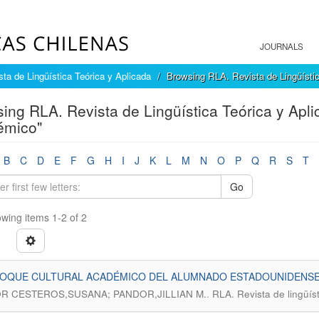
JOURNALS
ta de Lingüística Teórica y Aplicada
Browsing RLA. Revista de Lingüístic
ing RLA. Revista de Lingüística Teórica y Apl
émico"
B
C
D
E
F
G
H
I
J
K
L
M
N
O
P
Q
R
S
T
Go
wing items 1-2 of 2
HOQUE CULTURAL ACADÉMICO DEL ALUMNADO ESTADOUNIDENSE 
.
R CESTEROS,SUSANA; PANDOR,JILLIAN M.
RLA. Revista de lingüíst