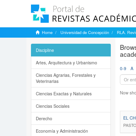
Home
Universidad de Concepción
RLA. Revis
Brows
Discipline
acad
Artes, Arquitectura y Urbanismo
0-9
A
Ciencias Agrarias, Forestales y
Veterinarias
Now sho
Ciencias Exactas y Naturales
Ciencias Sociales
EL C
Derecho
PASTO
Economía y Administración