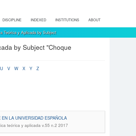
DISCIPLINE
INDEXED
INSTITUTIONS
ABOUT
a Teórica y Aplicada by Subject
icada by Subject "Choque
U
V
W
X
Y
Z
EN LA UNIVERSIDAD ESPAÑOLA
ica teórica y aplicada v.55 n.2 2017